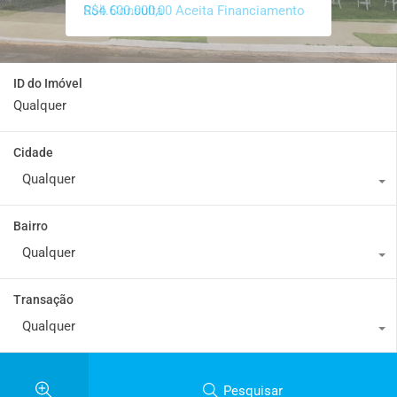
R$4.600.000,00 Aceita Financiamento
Sob Consulta
ID do Imóvel
Cidade
Qualquer
Bairro
Qualquer
Transação
Qualquer
Pesquisar