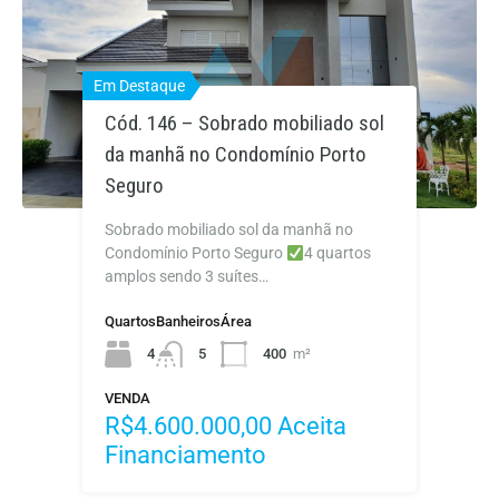
Em Destaque
Em Destaque
Cód. 146 – Sobrado mobiliado sol
Condominio fechado de Sobrados
da manhã no Condomínio Porto
prontos TERRAZ no bairro
Seguro
Belvedere
Sobrado mobiliado sol da manhã no
Condomínio Porto Seguro
4 quartos
amplos sendo 3 suítes…
Quartos
Banheiros
Área
VENDA
4
5
400
m²
Sob Consulta
VENDA
R$4.600.000,00 Aceita
Financiamento