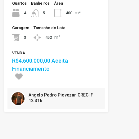
Quartos
Banheiros
Área
m²
4
400
5
Garagem
Tamanho do Lote
m²
3
452
VENDA
R$4.600.000,00 Aceita
Financiamento
Angelo Pedro Piovezan CRECI F
12.316