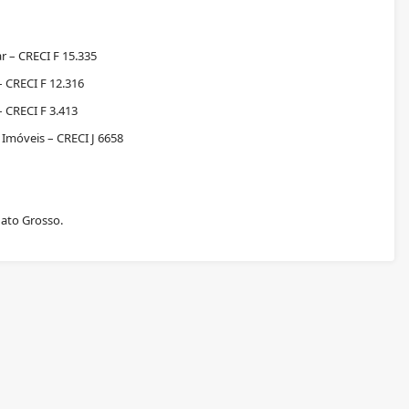
r – CRECI F 15.335
 CRECI F 12.316
 CRECI F 3.413
Imóveis – CRECI J 6658
Mato Grosso.