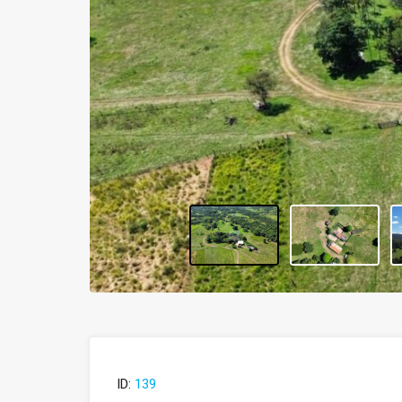
ID:
139