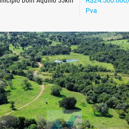
unicípio Dom Aquino 55km
R$24.500.000
Pva