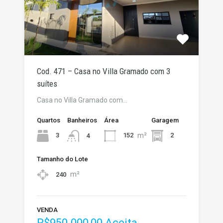
Cod. 471 – Casa no Villa Gramado com 3
suítes
Casa no Villa Gramado com…
Quartos
Banheiros
Área
Garagem
m²
3
152
2
4
Tamanho do Lote
m²
240
VENDA
R$950.000,00 Aceita