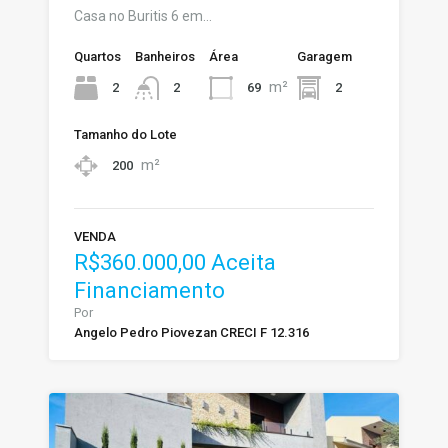
Casa no Buritis 6 em…
Quartos
Banheiros
Área
Garagem
m²
2
69
2
2
Tamanho do Lote
m²
200
VENDA
R$360.000,00 Aceita
Financiamento
Por
Angelo Pedro Piovezan CRECI F 12.316