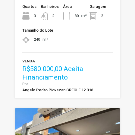
Quartos
Banheiros
Área
Garagem
m²
3
80
2
2
Tamanho do Lote
m²
240
VENDA
R$580.000,00 Aceita
Financiamento
Por
Angelo Pedro Piovezan CRECI F 12.316