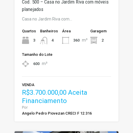
Cod. 500 – Casa no Jardim Riva com móveis
planejados
Casa no Jardim Riva com…
Quartos
Banheiros
Área
Garagem
m³
3
360
2
4
Tamanho do Lote
m³
600
VENDA
R$3.700.000,00 Aceita
Financiamento
Por
Angelo Pedro Piovezan CRECI F 12.316