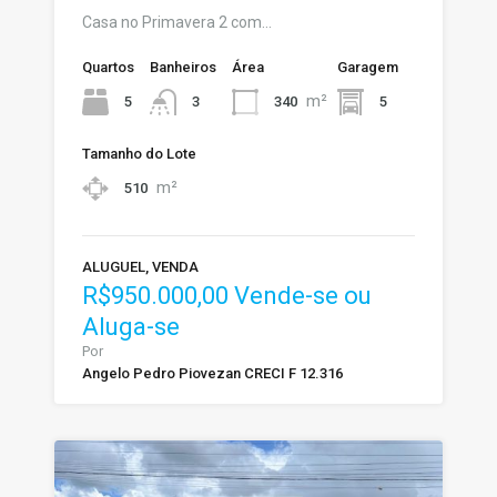
Casa no Primavera 2 com…
Quartos
Banheiros
Área
Garagem
m²
5
340
5
3
Tamanho do Lote
m²
510
ALUGUEL, VENDA
R$950.000,00 Vende-se ou
Aluga-se
Por
Angelo Pedro Piovezan CRECI F 12.316