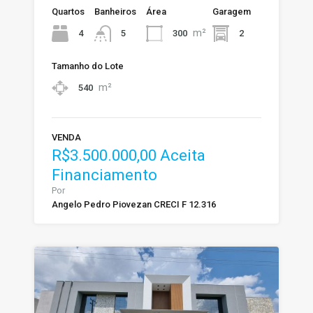
Quartos
Banheiros
Área
Garagem
m²
4
300
2
5
Tamanho do Lote
m²
540
VENDA
R$3.500.000,00 Aceita
Financiamento
Por
Angelo Pedro Piovezan CRECI F 12.316