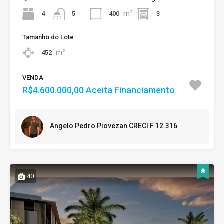
m²
4
400
3
5
Tamanho do Lote
m²
452
VENDA
R$4.600.000,00 Aceita Financiamento
Angelo Pedro Piovezan CRECI F 12.316
40