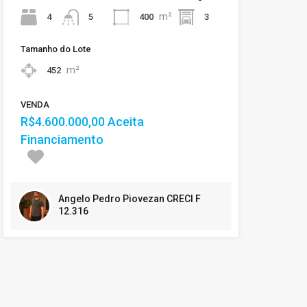
m²
4
400
3
5
Tamanho do Lote
m²
452
VENDA
R$4.600.000,00 Aceita
Financiamento
Angelo Pedro Piovezan CRECI F
12.316