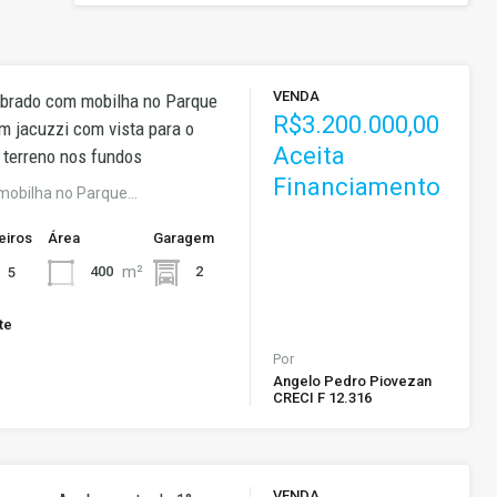
VENDA
obrado com mobilha no Parque
R$3.200.000,00
 jacuzzi com vista para o
Aceita
 terreno nos fundos
Financiamento
mobilha no Parque…
eiros
Área
Garagem
m²
400
2
5
te
Por
Angelo Pedro Piovezan
CRECI F 12.316
VENDA