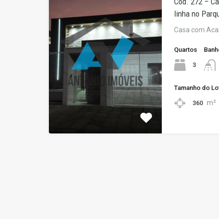
Cód. 272 – C
linha no Parq
Casa com Aca
Quartos
Banh
3
Tamanho do Lo
m²
360