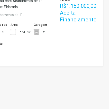
asa com Acabamento de 1°
R$1.150.000,00
ue Eldorado
Aceita
bamento de 1°…
Financiamento
eiros
Área
Garagem
m²
164
2
3
te