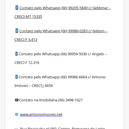
Contato pelo Whatsapp (66) 99205-5849 c/ Geldimar –
CRECI-MT 15335
Contato pelo Whatsapp (66) 99986-0283 c/ Nelson –
CRECI F 3.413
Contato pelo Whatsapp (66) 99959-5030 c/ Angelo –
CRECI F 12.316
Contato pelo Whatsapp (66) 99986-6664 c/ Antonio
Imóveis – CRECI J 6658
Contato na Imobiliária (66) 3498-1627
☎
www.antonioimoveis.net
Rua Piracicaba nº 950, Centro, Primavera do Leste –