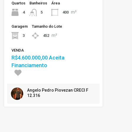
Quartos
Banheiros
Área
m²
4
400
5
Garagem
Tamanho do Lote
m²
3
452
VENDA
R$4.600.000,00 Aceita
Financiamento
Angelo Pedro Piovezan CRECI F
12.316