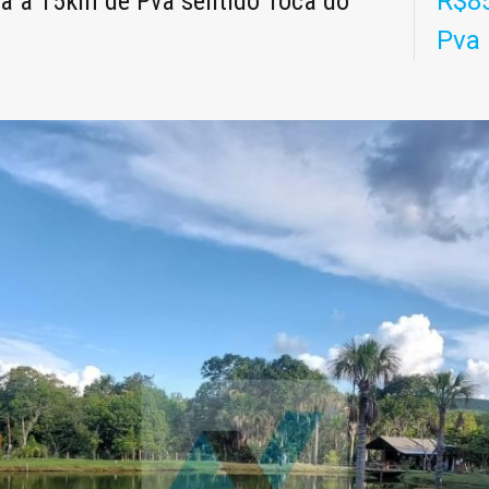
a a 15km de Pva sentido Toca do
R$85
Pva