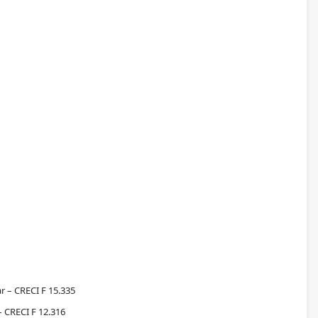
r – CRECI F 15.335
 CRECI F 12.316