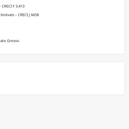
 CRECI F 3.413
Imóveis – CRECI J 6658
Mato Grosso.