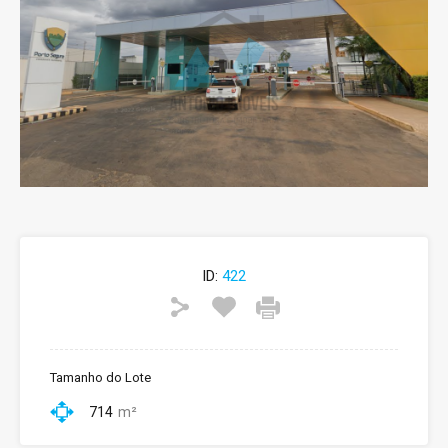
ID:
422
Tamanho do Lote
714
m²