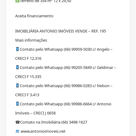
Terreno de 354 m² 12 x 29,50
Aceita financiamento
IMOBILIÁRIA ANTONIO IMÓVEIS VENDE – REF. 195
Mais informações
Contato pelo Whatsapp (66) 99959-5030 c/ Angelo –
CRECI F 12.316
Contato pelo Whatsapp (66) 99205-5849 c/ Geldimar –
CRECI F 15.335
Contato pelo Whatsapp (66) 99986-0283 c/ Nelson –
CRECI F 3.413
Contato pelo Whatsapp (66) 99986-6664 c/ Antonio
Imóveis – CRECI J 6658
Contato na Imobiliária (66) 3498-1627
☎
www.antonioimoveis.net