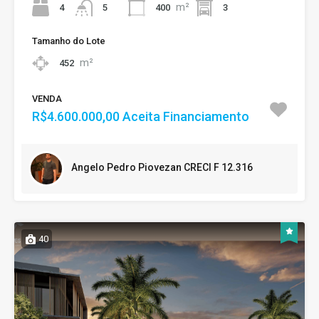
m²
4
400
3
5
Tamanho do Lote
m²
452
VENDA
R$4.600.000,00 Aceita Financiamento
Angelo Pedro Piovezan CRECI F 12.316
40