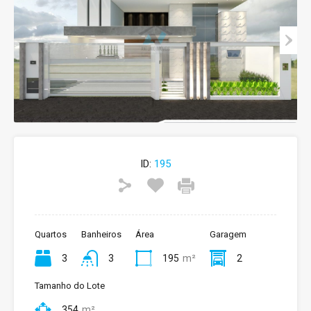
ID:
195
Quartos
Banheiros
Área
Garagem
3
3
195
m²
2
Tamanho do Lote
354
m²